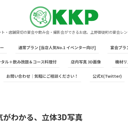
ント・店舗貸切の宴会や飲み会・撮影会ができるお店。上野御徒町の宴会レン
ー
通常プラン [当店人気No.1 イベンター向け]
宴会プラ
ンタル＋飲み放題＆コース料理付
店内写真 3D画像
機材リ
お問い合わせ｜気軽にご相談ください！
公式X(Twitter)
気がわかる、立体3D写真